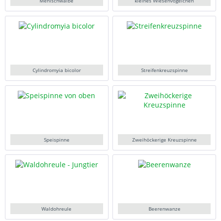
Mehlschwalbe
kleines Wiesenvögelchen
Cylindromyia bicolor
Streifenkreuzspinne
Speispinne
Zweihöckerige Kreuzspinne
Waldohreule
Beerenwanze