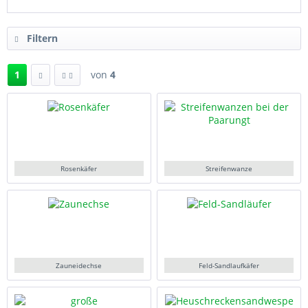
Filtern
1
von
4
Rosenkäfer
Streifenwanze
Zauneidechse
Feld-Sandlaufkäfer