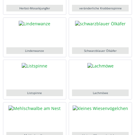
Herbst-Mosaikjungfer
veränderliche Krabbenspinne
Lindenwanze
Schwarzblauer Ölkäfer
Listspinne
Lachmöwe