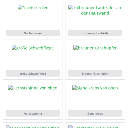
Flachstrecker
rotbrauner Laubkäfer
große Schwebfliege
Brauner Grashüpfer
Herbstspinne
Signalkrebs