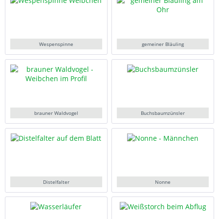
Wespenspinne
gemeiner Bläuling
brauner Waldvogel
Buchsbaumzünsler
Distelfalter
Nonne