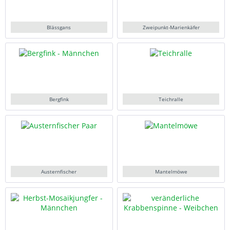
Blässgans
Zweipunkt-Marienkäfer
Bergfink
Teichralle
Austernfischer
Mantelmöwe