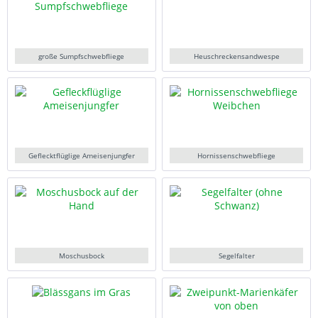
große Sumpfschwebfliege
Heuschreckensandwespe
Geflecktflüglige Ameisenjungfer
Hornissenschwebfliege
Moschusbock
Segelfalter