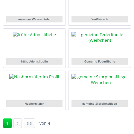
gemeiner Wasserläufer
Weißstorch
frühe Adonislibelle
Gemeine Federlibelle
Nashornkäfer
gemeine Skorpionsfliege
1
von
4