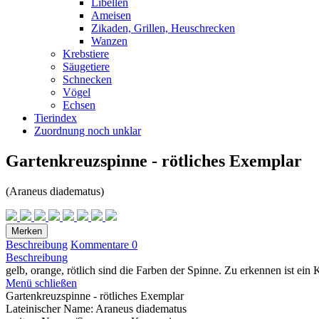
Libellen
Ameisen
Zikaden, Grillen, Heuschrecken
Wanzen
Krebstiere
Säugetiere
Schnecken
Vögel
Echsen
Tierindex
Zuordnung noch unklar
Gartenkreuzspinne - rötliches Exemplar
(Araneus diadematus)
Merken
Beschreibung
Kommentare
0
Beschreibung
gelb, orange, rötlich sind die Farben der Spinne. Zu erkennen ist ein K
Menü schließen
Gartenkreuzspinne - rötliches Exemplar
Lateinischer Name:
Araneus diadematus